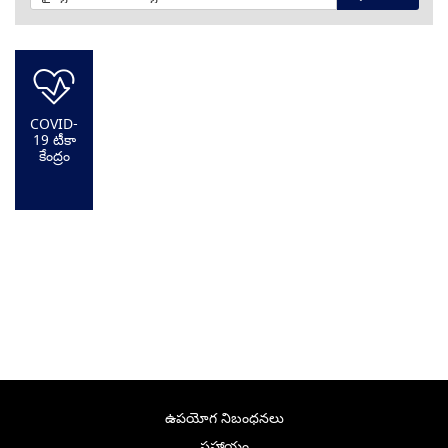
COVID-
19 టీకా
కేంద్రం
ఉపయోగ నిబంధనలు
సహాయం