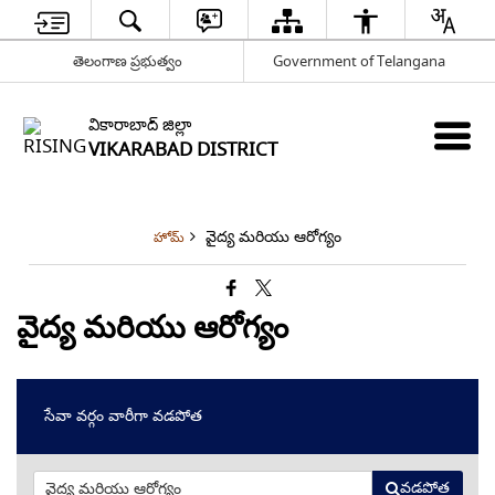
తెలంగాణ ప్రభుత్వం
Government of Telangana
వికారాబాద్ జిల్లా
VIKARABAD DISTRICT
వైద్య మరియు ఆరోగ్యం
హోమ్
వైద్య మరియు ఆరోగ్యం
సేవా వర్గం వారీగా వడపోత
వడపోత