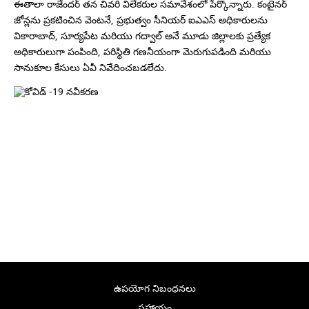
ఈతాలా రాజేందర్ తన చివరి విలేకరుల సమావేశంలో పేర్కొన్నారు. కంటైనర్
జోన్లను ప్రకటించిన వెంటనే, ప్రభుత్వం సీనియర్ ఐఎఎస్ అధికారులను
వికారాబాద్, సూర్యపేట మరియు గద్వాల్ అనే మూడు జిల్లాలకు ప్రత్యేక
అధికారులుగా పంపింది, పరిస్థితి గణనీయంగా మెరుగుపడింది మరియు
సానుకూల కేసులు ఏవీ నివేదించబడలేదు.
ఉపయోగ నిబంధనలు
సహాయం