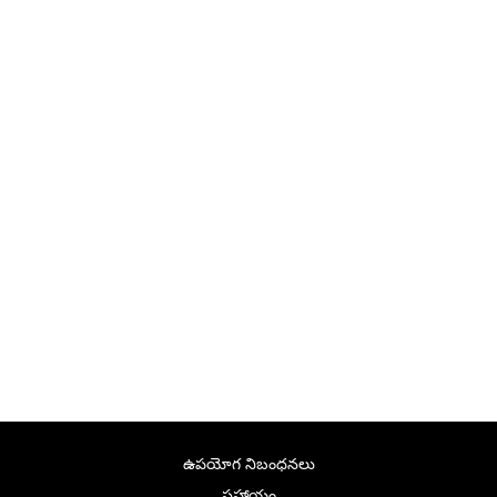
ఉపయోగ నిబంధనలు
సహాయం