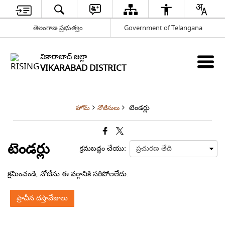
తెలంగాణ ప్రభుత్వం
Government of Telangana
వికారాబాద్ జిల్లా
VIKARABAD DISTRICT
టెండర్లు
హోమ్
నోటీసులు
టెండర్లు
క్రమబద్ధం చేయు:
క్షమించండి, నోటీసు ఈ వర్గానికి సరిపోలలేదు.
ప్రాచీన దస్తావేజులు