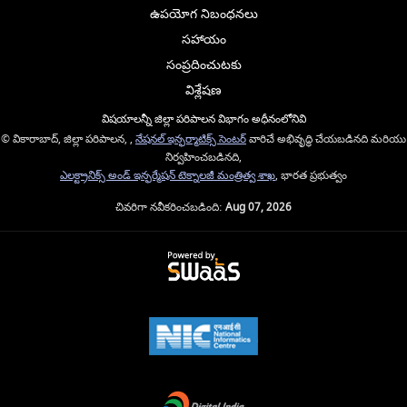
ఉపయోగ నిబంధనలు
సహాయం
సంప్రదించుటకు
విశ్లేషణ
విషయాలన్నీ జిల్లా పరిపాలన విభాగం అధీనంలోనివి
© వికారాబాద్, జిల్లా పరిపాలన, ,
నేషనల్ ఇన్ఫర్మాటిక్స్ సెంటర్
వారిచే అభివృద్ధి చేయబడినది మరియు
నిర్వహించబడినది,
ఎలక్ట్రానిక్స్ అండ్ ఇన్ఫర్మేషన్ టెక్నాలజీ మంత్రిత్వ శాఖ
, భారత ప్రభుత్వం
చివరిగా నవీకరించబడింది:
Aug 07, 2026