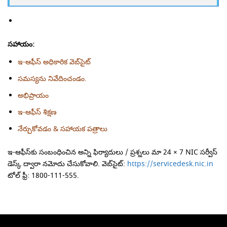
సహాయం:
ఇ-ఆఫీస్ అధికారిక వెబ్‌సైట్
సమస్యను నివేదించండం.
అభిప్రాయం
ఇ-ఆఫీస్ శిక్షణ
నేర్చుకోవడం & సహాయక పత్రాలు
ఇ-ఆఫీస్‌కు సంబంధించిన అన్ని ఫిర్యాదులు / ప్రశ్నలు మా 24 × 7 NIC సర్వీస్
డెస్క్ ద్వారా నమోదు చేసుకోవాలి. వెబ్‌సైట్:
https://servicedesk.nic.in
టోల్ ఫ్రీ: 1800-111-555.