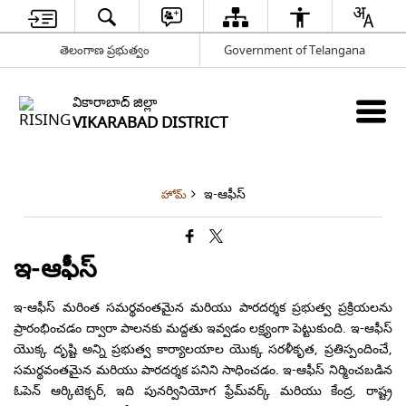
తెలంగాణ ప్రభుత్వం
Government of Telangana
వికారాబాద్ జిల్లా
VIKARABAD DISTRICT
ఇ-ఆఫీస్
హోమ్
ఇ-ఆఫీస్
ఇ-ఆఫీస్ మరింత సమర్థవంతమైన మరియు పారదర్శక ప్రభుత్వ ప్రక్రియలను
ప్రారంభించడం ద్వారా పాలనకు మద్దతు ఇవ్వడం లక్ష్యంగా పెట్టుకుంది. ఇ-ఆఫీస్
యొక్క దృష్టి అన్ని ప్రభుత్వ కార్యాలయాల యొక్క సరళీకృత, ప్రతిస్పందించే,
సమర్థవంతమైన మరియు పారదర్శక పనిని సాధించడం. ఇ-ఆఫీస్ నిర్మించబడిన
ఓపెన్ ఆర్కిటెక్చర్, ఇది పునర్వినియోగ ఫ్రేమ్‌వర్క్ మరియు కేంద్ర, రాష్ట్ర