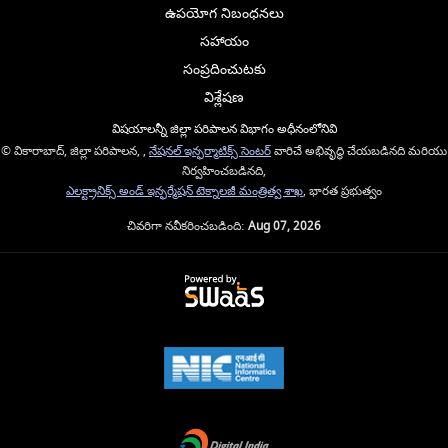
ఉపయోగ నిబంధనలు
సహాయం
సంప్రదించుటకు
విశ్లేషణ
విషయాలన్నీ జిల్లా పరిపాలన విభాగం అధీనంలోనివి
© వికారాబాద్, జిల్లా పరిపాలన, ,
నేషనల్ ఇన్ఫర్మాటిక్స్ సెంటర్
వారిచే అభివృద్ధి చేయబడినది మరియు
నిర్వహించబడినది,
ఎలక్ట్రానిక్స్ అండ్ ఇన్ఫర్మేషన్ టెక్నాలజీ మంత్రిత్వ శాఖ
, భారత ప్రభుత్వం
చివరిగా నవీకరించబడింది:
Aug 07, 2026