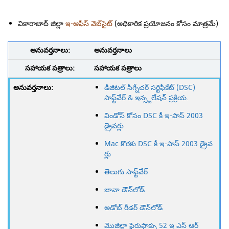
వికారాబాద్ జిల్లా
ఇ-ఆఫీస్ వెబ్‌సైట్
(అధికారిక ప్రయోజనం కోసం మాత్రమే)
అనువర్తనాలు
సహాయక పత్రాలు
డిజిటల్ సిగ్నేచర్ సర్టిఫికేట్ (DSC)
సాఫ్ట్‌వేర్ & ఇన్స్టలేషన్ ప్రక్రియ.
విండోస్ కోసం DSC కీ ఇ-పాస్ 2003
డ్రైవర్లు
Mac కొరకు DSC కీ ఇ-పాస్ 2003 డ్రైవ
ర్లు
తెలుగు సాఫ్ట్‌వేర్
జావా డౌన్‌లోడ్
అడోబ్ రీడర్ డౌన్‌లోడ్
మొజిల్లా ఫైరుఫాక్సు 52 ఇ ఎస్ ఆర్