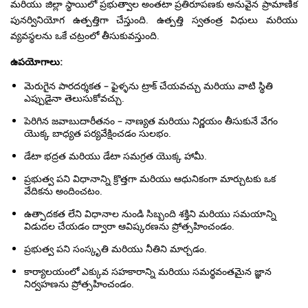
మరియు జిల్లా స్థాయిలో ప్రభుత్వాల అంతటా ప్రతిరూపణకు అనువైన ప్రామాణిక
పునర్వినియోగ ఉత్పత్తిగా చేస్తుంది. ఉత్పత్తి స్వతంత్ర విధులు మరియు
వ్యవస్థలను ఒకే చట్రంలో తీసుకువస్తుంది.
ఉపయోగాలు:
మెరుగైన పారదర్శకత – ఫైళ్ళను ట్రాక్ చేయవచ్చు మరియు వాటి స్థితి
ఎప్పుడైనా తెలుసుకోవచ్చు.
పెరిగిన జవాబుదారీతనం – నాణ్యత మరియు నిర్ణయం తీసుకునే వేగం
యొక్క బాధ్యత పర్యవేక్షించడం సులభం.
డేటా భద్రత మరియు డేటా సమగ్రత యొక్క హామీ.
ప్రభుత్వ పని విధానాన్ని క్రొత్తగా మరియు ఆధునికంగా మార్చుటకు ఒక
వేదికను అందించటం.
ఉత్పాదకత లేని విధానాల నుండి సిబ్బంది శక్తిని మరియు సమయాన్ని
విడుదల చేయడం ద్వారా ఆవిష్కరణను ప్రోత్సహించండం.
ప్రభుత్వ పని సంస్కృతి మరియు నీతిని మార్చడం.
కార్యాలయంలో ఎక్కువ సహకారాన్ని మరియు సమర్థవంతమైన జ్ఞాన
నిర్వహణను ప్రోత్సహించండం.